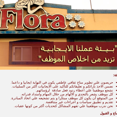
فة:
حريصون علي تطوير مناخ ثقافي عاطفي يكون في النهاية ايجابيا و داعما.
نضمن الاحذ بآرائكم و تعليقاتكم للتأكيد على الايجابيات أكثر من السلبيات.
نشجع موظفينا علي اعطاء ردود فعل صادقة لرؤسائهم.
كل موظف يشعر بالتحدي و الالهام من خلال المهام وامتداد قدراته.
من المتوقع أن يكون كل موظف مبتكرا و يتم تشجيعه علي اتخاذ المبادرة.
تقديم و تطبيق سياسات و اجراءات غير متناقضة.
نحن ندرب موظفينا علي تفهم المشاكل كتحديات أكثر من كونها عقبات.
ماج و القبول