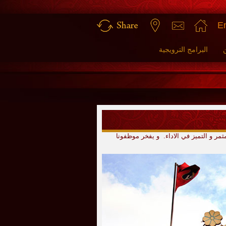
En
البرامج الترويجية
ثمر و التميز في الاداء. و يفخر موظفونا