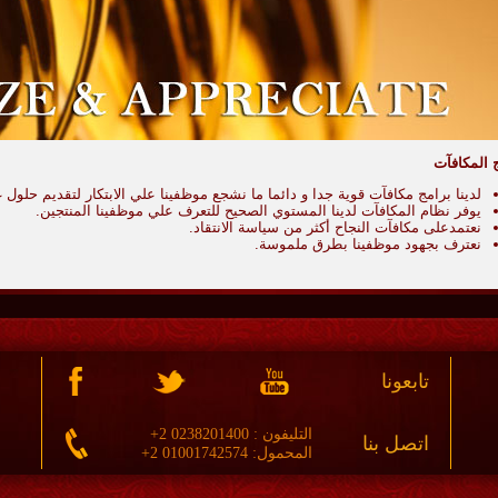
 المكافآت
لدينا برامج مكافآت قوية جدا و دائما ما نشجع موظفينا علي الابتكار لتقديم حلول غي
يوفر نظام المكافآت لدينا المستوي الصحيح للتعرف علي موظفينا المنتجين.
نعتمدعلى مكافآت النجاح أكثر من سياسة الانتقاد.
نعترف بجهود موظفينا بطرق ملموسة.
تابعونا
التليفون : 0238201400 2+
اتصل بنا
المحمول: 01001742574 2+