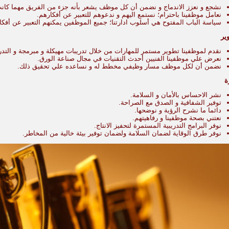
نشجع و نعزز الاندماج و نضمن أن كل موظف يشعر بأنه جزء من الفريق مهما كانت ا
نعامل موظفينا باحترام؛ نستمع اليهم و ندعوهم للتعبير عن أفكارهم.
سياسة الباب المفتوح هي أسلوب ادارتنا؛ جميع الموظفين يمكنهم التعبير عن أفكار
ير
نقدم لموظفينا تطوير مستمر للمهارات من خلال تدريبات مهيكلة و مبرمجة و التدري
نعرض علي موظفينا الفنيين أحدث التقنيات في مجال صناعة الورق.
نضمن أن لكل موظف مسار وظيفي مخطط له و نساعده علي تحقيق ذلك.
ة
نشر الاحساس بالأمان و السلامة.
توفير الشفافية و الصدق مع الصراحة.
دائما ما نشرح الرؤية و نوضحها.
نعتني بصحة موظفينا و رفاهيتهم.
نوفر البرامج التدريبية المستمرة لتحفيز الانتاج.
نوفر طرق الوقاية لضمان السلامة ولضمان توفير بيئة خالية من المخاطر.